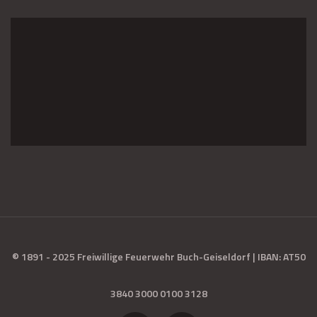
© 1891 - 2025 Freiwillige Feuerwehr Buch-Geiseldorf | IBAN: AT50
3840 3000 0100 3128