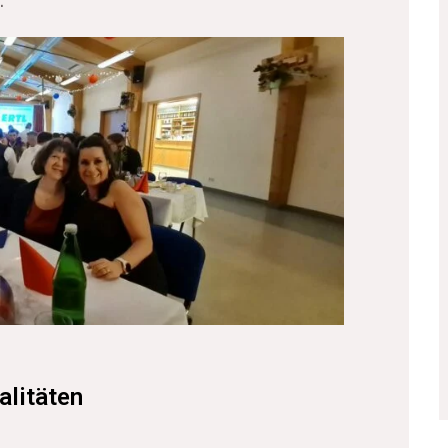
.
alitäten