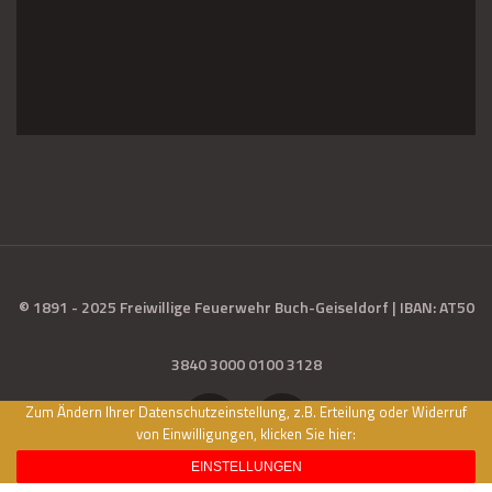
© 1891 - 2025 Freiwillige Feuerwehr Buch-Geiseldorf | IBAN: AT50
3840 3000 0100 3128
Zum Ändern Ihrer Datenschutzeinstellung, z.B. Erteilung oder Widerruf
von Einwilligungen, klicken Sie hier:
EINSTELLUNGEN