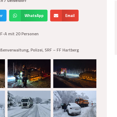
h / Geiseldorf
er
WhatsApp
Email
LF-A mit 20 Personen
ßenverwaltung, Polizei, SRF – FF Hartberg